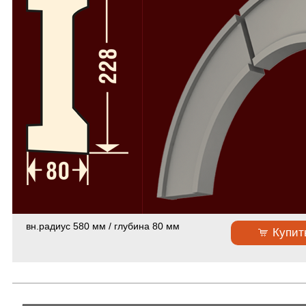
Пилястры из стеклофибробетона
64
Колонны и полуколонны в сборе
58
Пилястры в сборе из стеклофибробетона
49
Русты из стеклофибробетона
50
Консоли из стеклофибробетона
34
Слуховые окна и обрамления из стеклофибробетона
19
Камни замковые из стеклофибробетона
37
Декоративные элементы из стеклофибробетона
112
Расходники
4
Фасадный декор из полиуретана
вн.радиус 580 мм / глубина 80 мм
Купит
Фасадный декор из пенопласта
Скачать каталоги и прайс-лист
Сертификаты