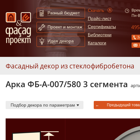
Скачать
Врем
Разный бюджет
Пн-В
Прайс-лист
495
Сертификаты
Проект и монтаж
Библиотеки
З
Идея декора
Каталоги
Фасадный декор из стеклофибробетона
Арка ФБ-А-007/580 3 cегмента
Карнизы из стеклофибробетона
55
арти
Молдинги из стеклофибробетона
247
Арки из стеклофибробетона
130
Подбор декора по параметрам
←
Предыдущий това
Сандрики из стеклофибробетона
31
Балюстрады из стеклофибробетона
87
Колонны из стеклофибробетона
52
Полуколонны из стеклофибробетона
78