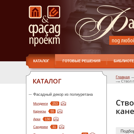
КАТАЛОГ
ГОТОВЫЕ РЕШЕНИЯ
БИБЛИОТЕ
Главная
КАТАЛОГ
Ствол 
Фасадный декор из полиуретана
Ство
Молдинги
253
кан
Карнизы
55
Арки
130
Сандрики
31
Подбо