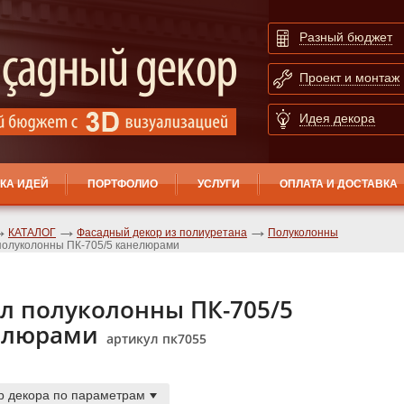
Разный бюджет
Проект и монтаж
Идея декора
КА ИДЕЙ
ПОРТФОЛИО
УСЛУГИ
ОПЛАТА И ДОСТАВКА
КАТАЛОГ
Фасадный декор из полиуретана
Полуколонны
полуколонны ПК-705/5 канелюрами
л полуколонны ПК-705/5
елюрами
артикул пк7055
р декора по параметрам