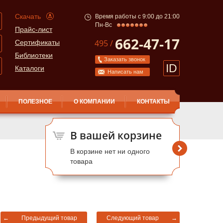
Скачать
Время работы с 9:00 до 21:00
Пн-Вс
Прайс-лист
662-47-17
495 /
Сертификаты
Библиотеки
Заказать звонок
ID
Каталоги
Написать нам
ПОЛЕЗНОЕ
О КОМПАНИИ
КОНТАКТЫ
В вашей корзине
В корзине нет ни одного
товара
←
Предыдущий товар
Следующий товар
→