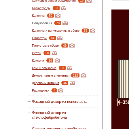
Слуховые окна и обрамления
19
Балюстрады
87
Колонны
52
Полуколонны
78
Колонны и полуколонны в сборе
58
Пилястры
64
Пилястры в сборе
49
Русты
50
Консоли
34
Камни замковые
37
Декоративные элементы
112
Деревоиммитация
46
Расходники
4
Фасадный декор из пенопласта
Фасадный декор из
стеклофибробетона
Скачать каталоги и прайс-лист