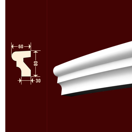
Полуколонны
78
Колонны и полуколонны в сборе
58
Пилястры
64
Пилястры в сборе
49
Русты
50
Консоли
34
Камни замковые
37
Декоративные элементы
112
Деревоиммитация
46
Расходники
4
Фасадный декор из пенопласта
Фасадный декор из стеклофибробетона
Скачать каталоги и прайс-лист