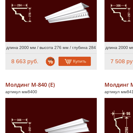
Сертификаты
Online консультации
Расширенный поиск по сайту
длина 2000 мм / высота 276 мм / глубина 284
длина 2000 мм
мм
8 663 руб.
7 508 ру
Купить
Молдинг М-840 (Е)
Молдинг М
артикул мм8400
артикул мм84