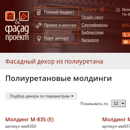
Скачать
Врем
Разный бюджет
Пн-В
Прайс-лист
495
Сертификаты
Проект и монтаж
Библиотеки
З
Идея декора
Каталоги
Фасадный декор из полиуретана
Полиуретановые молдинги
Молдинги
253
Карнизы
55
Арки
130
Подбор декора по параметрам
Сандрики
31
Показывать по
Слуховые окна и обрамления
19
Балюстрады
87
Молдинг М-835 (Е)
Молдинг М
артикул мм8350
Колонны
52
артикул мм83