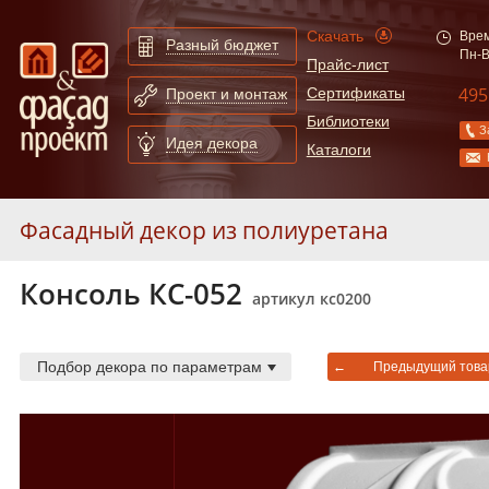
Скачать
Врем
Разный бюджет
Пн-В
Прайс-лист
495
Сертификаты
Проект и монтаж
Библиотеки
З
Идея декора
Каталоги
Фасадный декор из полиуретана
Консоль КС-052
Молдинги
253
артикул кс0200
Карнизы
55
Арки
130
Подбор декора по параметрам
←
Предыдущий това
Сандрики
31
Слуховые окна и обрамления
19
Балюстрады
87
Колонны
52