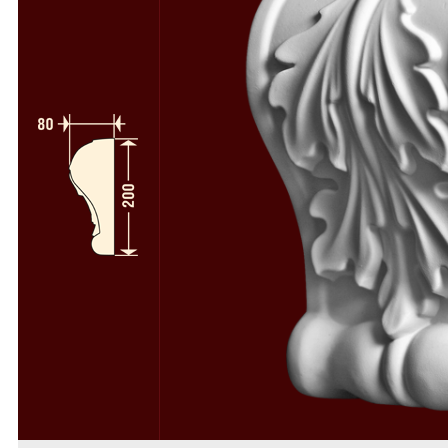
Полуколонны
78
Колонны и полуколонны в сборе
58
Пилястры
64
Пилястры в сборе
49
Русты
50
Консоли
34
Камни замковые
37
Декоративные элементы
112
Деревоиммитация
46
Расходники
4
Фасадный декор из пенопласта
Фасадный декор из стеклофибробетона
Скачать каталоги и прайс-лист