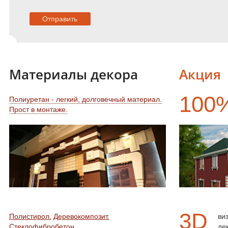
Материалы декора
Акция
100
Полиуретан - легкий, долговечный материал.
Прост в монтаже.
3D
Полистирол.
Деревокомпозит.
ви
Стеклофибробетон.
де