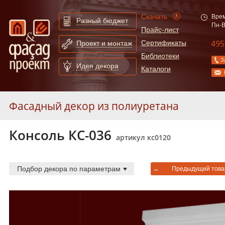
Скачать
Врем
Разный бюджет
Пн-В
Прайс-лист
495
Сертификаты
Проект и монтаж
Библиотеки
З
Идея декора
Каталоги
Фасадный декор из полиуретана
Консоль КС-036
Молдинги
253
артикул кс0120
Карнизы
55
Арки
130
Подбор декора по параметрам
←
Предыдущий това
Сандрики
31
Слуховые окна и обрамления
19
Балюстрады
87
Колонны
52