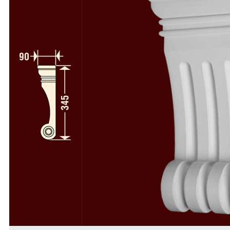
Полуколонны
78
Колонны и полуколонны в сборе
58
Пилястры
64
Пилястры в сборе
49
Русты
50
Консоли
34
Камни замковые
37
Декоративные элементы
112
Деревоиммитация
46
Расходники
4
Фасадный декор из пенопласта
Фасадный декор из стеклофибробетона
Скачать каталоги и прайс-лист