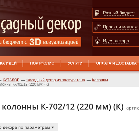
Разный бюджет
Проект и монтаж
Идея декора
КА ИДЕЙ
ПОРТФОЛИО
УСЛУГИ
ОПЛАТА И ДОСТАВКА
КАТАЛОГ
Фасадный декор из полиуретана
Колонны
лонны К-702/12 (220 мм) (К)
 колонны К-702/12 (220 мм) (К)
артик
р декора по параметрам