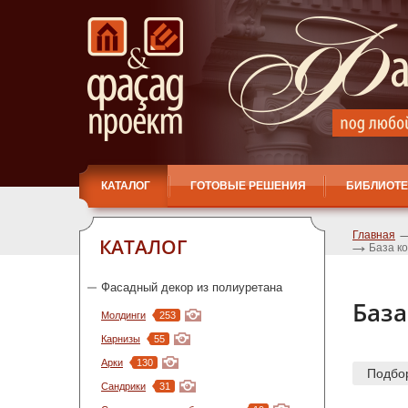
КАТАЛОГ
ГОТОВЫЕ РЕШЕНИЯ
БИБЛИОТЕ
Главная
КАТАЛОГ
База ко
Фасадный декор из полиуретана
База
Молдинги
253
Карнизы
55
Арки
130
Подбо
Сандрики
31