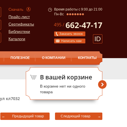
Скачать
Время работы с 9:00 до 21:00
Пн-Вс
Прайс-лист
662-47-17
495 /
Сертификаты
Библиотеки
Заказать звонок
ID
Каталоги
Написать нам
ПОЛЕЗНОЕ
О КОМПАНИИ
КОНТАКТЫ
В вашей корзине
В корзине нет ни одного
товара
ул кл7032
←
Предыдущий товар
Следующий товар
→