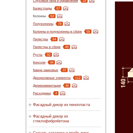
Слуховые окна и обрамления
19
Балюстрады
87
Колонны
52
Полуколонны
78
Колонны и полуколонны в сборе
58
Пилястры
64
Пилястры в сборе
49
Русты
50
Консоли
34
Камни замковые
37
Декоративные элементы
112
Деревоиммитация
46
Расходники
4
Фасадный декор из пенопласта
Фасадный декор из
стеклофибробетона
Скачать каталоги и прайс-лист