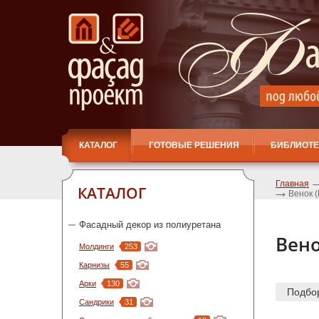
КАТАЛОГ
ГОТОВЫЕ РЕШЕНИЯ
БИБЛИОТЕ
Главная
КАТАЛОГ
Венок 
Фасадный декор из полиуретана
Вено
Молдинги
253
Карнизы
55
Арки
130
Подбо
Сандрики
31