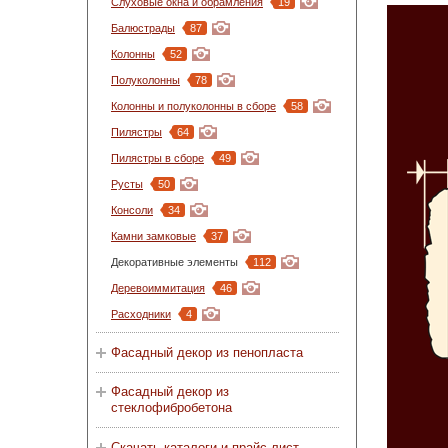
Слуховые окна и обрамления
19
Балюстрады
87
Колонны
52
Полуколонны
78
Колонны и полуколонны в сборе
58
Пилястры
64
Пилястры в сборе
49
Русты
50
Консоли
34
Камни замковые
37
Декоративные элементы
112
Деревоиммитация
46
Расходники
4
Фасадный декор из пенопласта
Фасадный декор из
стеклофибробетона
Скачать каталоги и прайс-лист