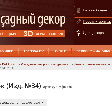
Разный бюджет
Проект и монтаж
Идея декора
КА ИДЕЙ
ПОРТФОЛИО
УСЛУГИ
ОПЛАТА И ДОСТАВКА
КАТАЛОГ
Фасадный декор из полиуретана
Декоративные элементы
(Изд. №34)
к (Изд. №34)
артикул фф0130
р декора по параметрам