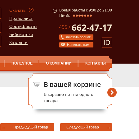
Скачать
Время работы с 9:00 до 21:00
Пн-Вс
Прайс-лист
662-47-17
495 /
Сертификаты
Библиотеки
Заказать звонок
ID
Каталоги
Написать нам
ПОЛЕЗНОЕ
О КОМПАНИИ
КОНТАКТЫ
В вашей корзине
В корзине нет ни одного
товара
←
Предыдущий товар
Следующий товар
→