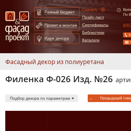
Скачать
Врем
Разный бюджет
Пн-В
Прайс-лист
495
Сертификаты
Проект и монтаж
Библиотеки
З
Идея декора
Каталоги
Фасадный декор из полиуретана
Филенка Ф-026 Изд. №26
Молдинги
253
арти
Карнизы
55
Арки
130
Подбор декора по параметрам
←
Предыдущий това
Сандрики
31
Слуховые окна и обрамления
19
Балюстрады
87
Колонны
52