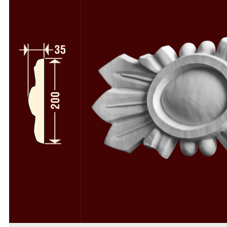
Полуколонны
78
Колонны и полуколонны в сборе
58
Пилястры
64
Пилястры в сборе
49
Русты
50
Консоли
34
Камни замковые
37
Декоративные элементы
112
Деревоиммитация
46
Расходники
4
Фасадный декор из пенопласта
Фасадный декор из стеклофибробетона
Скачать каталоги и прайс-лист