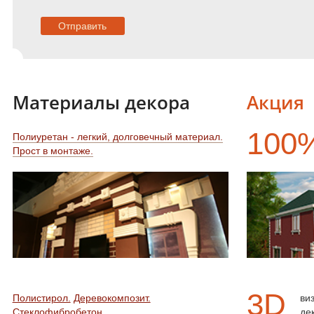
Материалы декора
Акция
100
Полиуретан - легкий, долговечный материал.
Прост в монтаже.
3D
Полистирол.
Деревокомпозит.
ви
Стеклофибробетон.
де