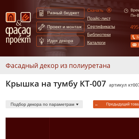
Скачать
Врем
Разный бюджет
Пн-В
Прайс-лист
495
Сертификаты
Проект и монтаж
Библиотеки
З
Идея декора
Каталоги
Фасадный декор из полиуретана
Крышка на тумбу КТ-007
Молдинги
253
артикул кт00
Карнизы
55
Арки
130
Подбор декора по параметрам
←
Предыдущий това
Сандрики
31
Слуховые окна и обрамления
19
Балюстрады
87
Колонны
52