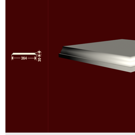
Полуколонны
78
Колонны и полуколонны в сборе
58
Пилястры
64
Пилястры в сборе
49
Русты
50
Консоли
34
Камни замковые
37
Декоративные элементы
112
Деревоиммитация
46
Расходники
4
Фасадный декор из пенопласта
Фасадный декор из стеклофибробетона
Скачать каталоги и прайс-лист