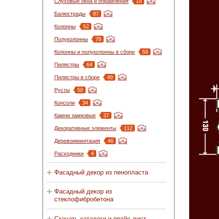
Слуховые окна и обрамления
19
Балюстрады
87
Колонны
52
Полуколонны
78
Колонны и полуколонны в сборе
58
Пилястры
64
Пилястры в сборе
49
Русты
50
Консоли
34
Камни замковые
37
Декоративные элементы
112
Деревоиммитация
46
Расходники
4
Фасадный декор из пенопласта
Фасадный декор из
стеклофибробетона
Скачать каталоги и прайс-лист