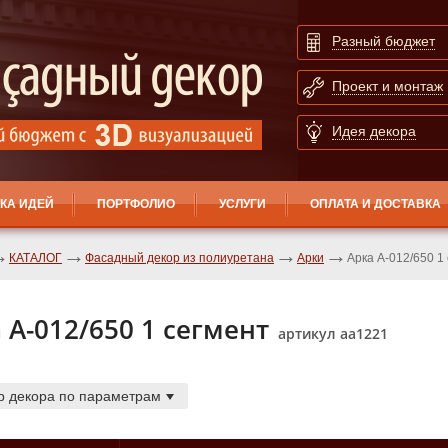
Разный бюджет
Проект и монтаж
Идея декора
КА ИДЕЙ
ПОРТФОЛИО
УСЛУГИ
ОПЛАТА И ДОСТАВКА
КАТАЛОГ
Фасадный декор из полиуретана
Арки
Арка А-012/650 1
 А-012/650 1 cегмент
артикул аа1221
р декора по параметрам