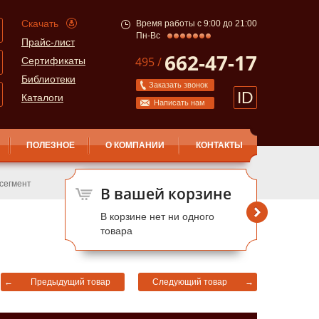
Скачать
Время работы с 9:00 до 21:00
Пн-Вс
Прайс-лист
662-47-17
495 /
Сертификаты
Библиотеки
Заказать звонок
ID
Каталоги
Написать нам
ПОЛЕЗНОЕ
О КОМПАНИИ
КОНТАКТЫ
 cегмент
В вашей корзине
В корзине нет ни одного
товара
←
Предыдущий товар
Следующий товар
→