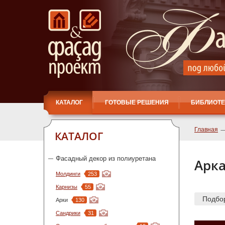
КАТАЛОГ
ГОТОВЫЕ РЕШЕНИЯ
БИБЛИОТЕ
Главная
КАТАЛОГ
Фасадный декор из полиуретана
Арка
Молдинги
253
Карнизы
55
Подбо
Арки
130
Сандрики
31