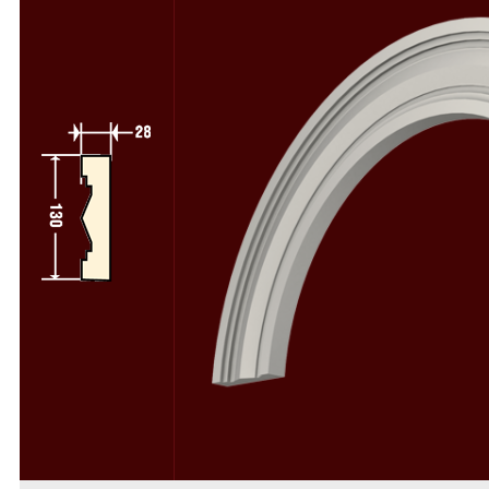
Полуколонны
78
Колонны и полуколонны в сборе
58
Пилястры
64
Пилястры в сборе
49
Русты
50
Консоли
34
Камни замковые
37
Декоративные элементы
112
Деревоиммитация
46
Расходники
4
Фасадный декор из пенопласта
Фасадный декор из стеклофибробетона
Скачать каталоги и прайс-лист