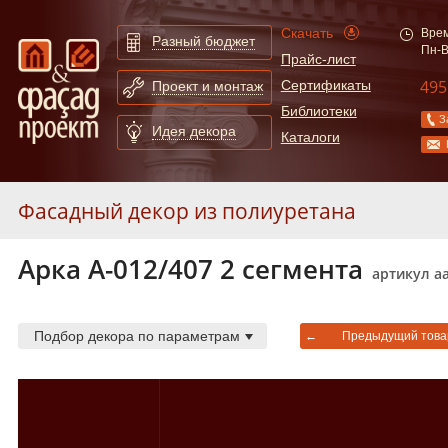
Скачать
Врем
Разный бюджет
Пн-В
Прайс-лист
495
Сертификаты
Проект и монтаж
Библиотеки
З
Идея декора
Каталоги
Фасадный декор из полиуретана
Арка А-012/407 2 cегмента
Молдинги
253
артикул а
Карнизы
55
Арки
130
Подбор декора по параметрам
←
Предыдущий това
Сандрики
31
Слуховые окна и обрамления
19
Балюстрады
87
Колонны
52