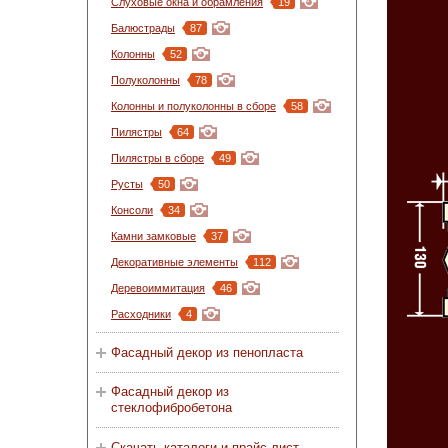
Слуховые окна и обрамления
19
Балюстрады
87
Колонны
52
Полуколонны
78
Колонны и полуколонны в сборе
58
Пилястры
64
Пилястры в сборе
49
Русты
50
Консоли
34
Камни замковые
37
Декоративные элементы
112
Деревоиммитация
46
Расходники
4
Фасадный декор из пенопласта
Фасадный декор из
стеклофибробетона
Скачать каталоги и прайс-лист