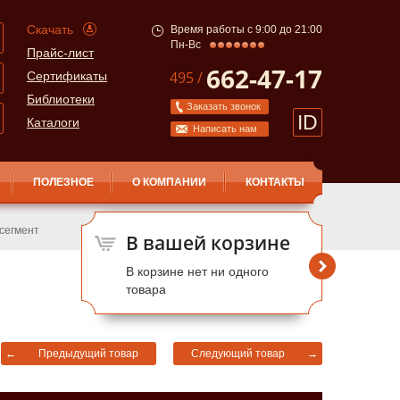
Скачать
Время работы с 9:00 до 21:00
Пн-Вс
Прайс-лист
662-47-17
495 /
Сертификаты
Библиотеки
Заказать звонок
ID
Каталоги
Написать нам
ПОЛЕЗНОЕ
О КОМПАНИИ
КОНТАКТЫ
 cегмент
В вашей корзине
В корзине нет ни одного
товара
←
Предыдущий товар
Следующий товар
→