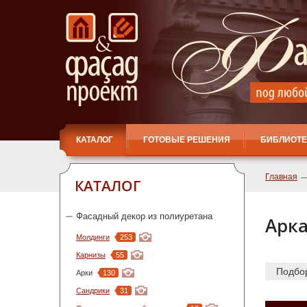
КАТАЛОГ
ГОТОВЫЕ РЕШЕНИЯ
БИБЛИОТЕ
Главная
КАТАЛОГ
Фасадный декор из полиуретана
Арка
Молдинги
253
Карнизы
55
Подбо
Арки
130
Сандрики
31