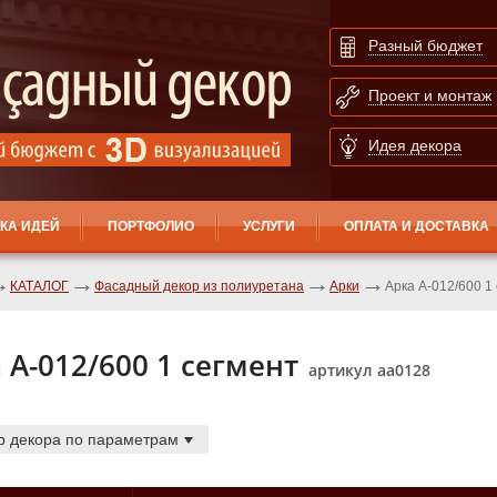
Разный бюджет
Проект и монтаж
Идея декора
КА ИДЕЙ
ПОРТФОЛИО
УСЛУГИ
ОПЛАТА И ДОСТАВКА
КАТАЛОГ
Фасадный декор из полиуретана
Арки
Арка А-012/600 1
 А-012/600 1 cегмент
артикул аа0128
р декора по параметрам