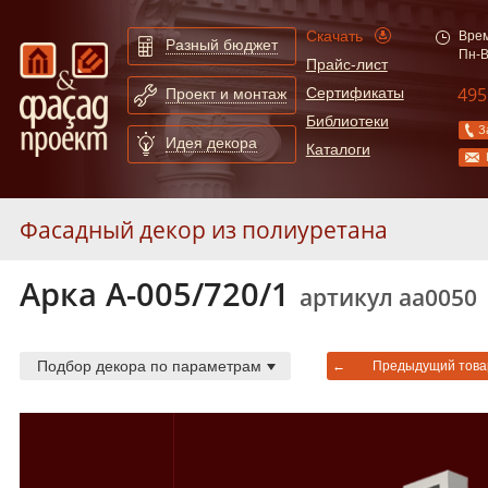
Скачать
Врем
Разный бюджет
Пн-В
Прайс-лист
495
Сертификаты
Проект и монтаж
Библиотеки
З
Идея декора
Каталоги
Фасадный декор из полиуретана
Арка А-005/720/1
Молдинги
253
артикул аа0050
Карнизы
55
Арки
130
Подбор декора по параметрам
←
Предыдущий това
Сандрики
31
Слуховые окна и обрамления
19
Балюстрады
87
Колонны
52