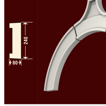
Полуколонны
78
Колонны и полуколонны в сборе
58
Пилястры
64
Пилястры в сборе
49
Русты
50
Консоли
34
Камни замковые
37
Декоративные элементы
112
Деревоиммитация
46
Расходники
4
Фасадный декор из пенопласта
Фасадный декор из стеклофибробетона
Скачать каталоги и прайс-лист