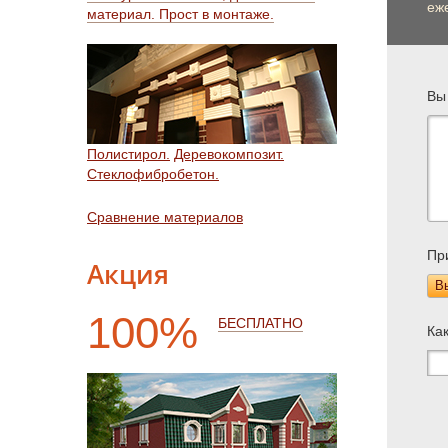
еже
материал. Прост в монтаже.
Вы
Полистирол.
Деревокомпозит.
Стеклофибробетон.
Сравнение материалов
Пр
Акция
В
100%
БЕСПЛАТНО
Ка