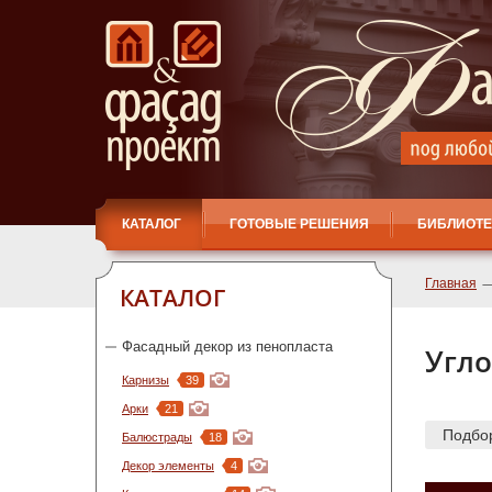
КАТАЛОГ
ГОТОВЫЕ РЕШЕНИЯ
БИБЛИОТЕ
Главная
КАТАЛОГ
Фасадный декор из пенопласта
Угло
Карнизы
39
Арки
21
Подбо
Балюстрады
18
Декор элементы
4