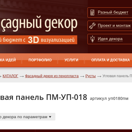
Разный бюджет
Проект и монтаж
Идея декора
КА ИДЕЙ
ПОРТФОЛИО
УСЛУГИ
ОПЛАТА И ДОСТАВКА
КАТАЛОГ
Фасадный декор из пенопласта
Русты
Угловая панель 
вая панель ПМ-УП-018
артикул уп0180пм
р декора по параметрам