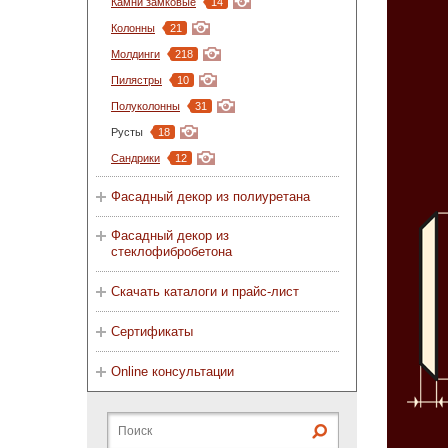
Камни замковые
14
Колонны
21
Молдинги
218
Пилястры
10
Полуколонны
31
Русты
18
Сандрики
12
Фасадный декор из полиуретана
Фасадный декор из
стеклофибробетона
Скачать каталоги и прайс-лист
Сертификаты
Online консультации