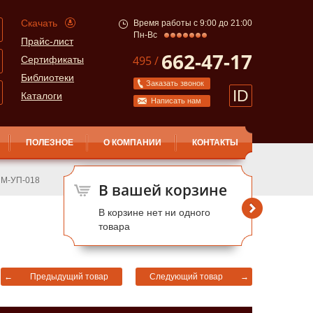
Скачать
Время работы с 9:00 до 21:00
Пн-Вс
Прайс-лист
662-47-17
495 /
Сертификаты
Библиотеки
Заказать звонок
ID
Каталоги
Написать нам
ПОЛЕЗНОЕ
О КОМПАНИИ
КОНТАКТЫ
ПМ-УП-018
В вашей корзине
В корзине нет ни одного
товара
←
Предыдущий товар
Следующий товар
→