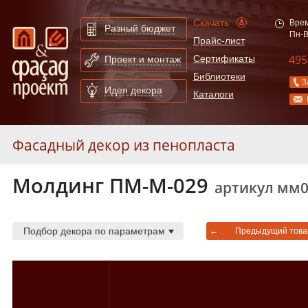
Скачать
Врем
Разный бюджет
Пн-В
Прайс-лист
495
Сертификаты
Проект и монтаж
Библиотеки
З
Идея декора
Каталоги
Фасадный декор из пенопласта
Молдинг ПМ-М-029
Карнизы
39
артикул мм
Арки
21
Балюстрады
18
Подбор декора по параметрам
←
Предыдущий това
Декор элементы
4
Камни замковые
14
Колонны
21
Молдинги
218