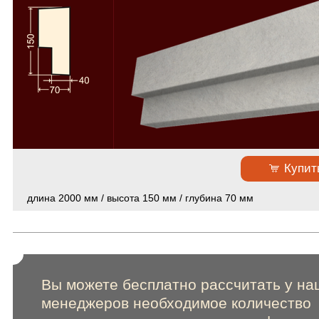
Пилястры
10
Полуколонны
31
Русты
18
Сандрики
12
Фасадный декор из полиуретана
Фасадный декор из стеклофибробетона
Купит
Скачать каталоги и прайс-лист
длина 2000 мм / высота 150 мм / глубина 70 мм
Сертификаты
Online консультации
Вы можете бесплатно рассчитать у на
менеджеров необходимое количество
Расширенный поиск по сайту