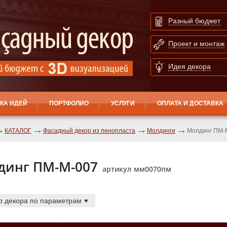
Разный бюджет
Проект и монтаж
Идея декора
КА ИДЕЙ
ПОРТФОЛИО
УСЛУГИ
ОПЛАТА И ДОСТАВКА
КАТАЛОГ
Фасадный декор из пенопласта
Молдинги
Молдинг ПМ-
динг ПМ-М-007
артикул мм0070пм
р декора по параметрам