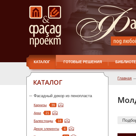
КАТАЛОГ
ГОТОВЫЕ РЕШЕНИЯ
БИБЛИОТЕ
Главная
КАТАЛОГ
Фасадный декор из пенопласта
Мол
Карнизы
39
Арки
21
Подбо
Балюстрады
18
Декор элементы
4