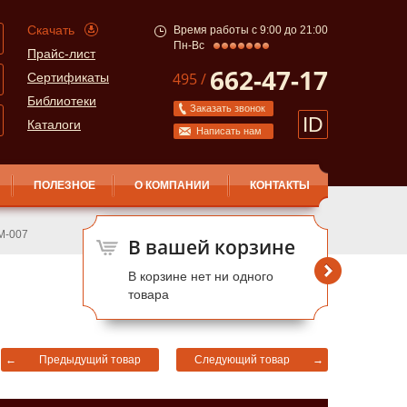
Скачать
Время работы с 9:00 до 21:00
Пн-Вс
Прайс-лист
662-47-17
495 /
Сертификаты
Библиотеки
Заказать звонок
ID
Каталоги
Написать нам
ПОЛЕЗНОЕ
О КОМПАНИИ
КОНТАКТЫ
М-007
В вашей корзине
В корзине нет ни одного
товара
←
Предыдущий товар
Следующий товар
→