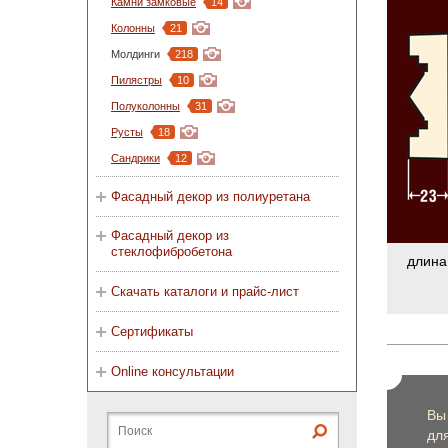
Камни замковые
14
Колонны
21
Молдинги
218
Пилястры
10
Полуколонны
31
Русты
18
Сандрики
12
Фасадный декор из полиуретана
Фасадный декор из
стеклофибробетона
длина
Скачать каталоги и прайс-лист
Сертификаты
Online консультации
Вы
дл