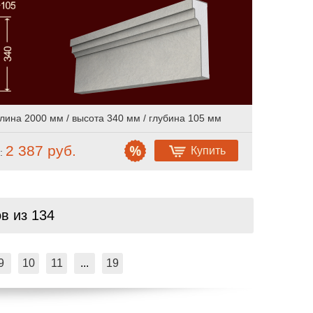
лина 2000 мм / высота 340 мм / глубина 105 мм
2 387 руб.
Купить
:
ов
из 134
9
10
11
...
19