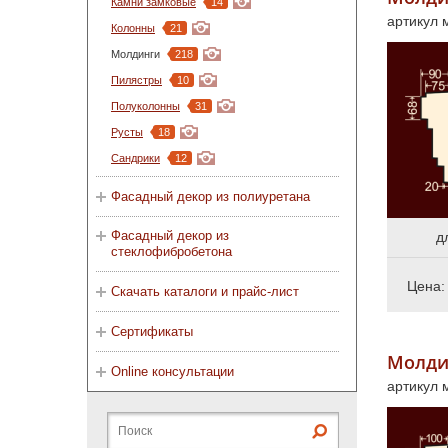
Камни замковые
14
артикул
Колонны
21
Молдинги
218
Пилястры
10
Полуколонны
31
Русты
18
Сандрики
12
Фасадный декор из полиуретана
Фасадный декор из
д
стеклофибробетона
Цена
Скачать каталоги и прайс-лист
Сертификаты
Молди
Online консультации
артикул