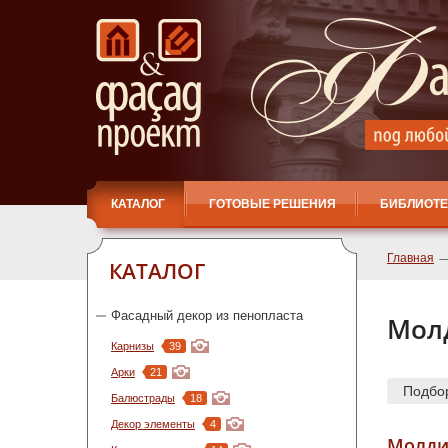
КАТАЛОГ
ГОТОВЫЕ РЕШЕНИЯ
БИБЛИОТЕ
Главная
КАТАЛОГ
Фасадный декор из пенопласта
Мол
Карнизы
39
Арки
21
Подбо
Балюстрады
18
Декор элементы
4
Молди