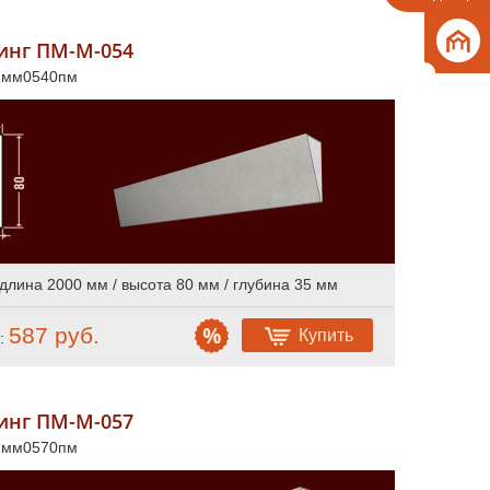
инг ПМ-М-054
л мм0540пм
длина 2000 мм / высота 80 мм / глубина 35 мм
587 руб.
Купить
:
инг ПМ-М-057
л мм0570пм