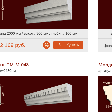
ина 2000 мм / высота 300 мм / глубина 100 мм
2 169 руб.
Купить
:
Цена
нг ПМ-М-048
Молд
 мм0480пм
артику