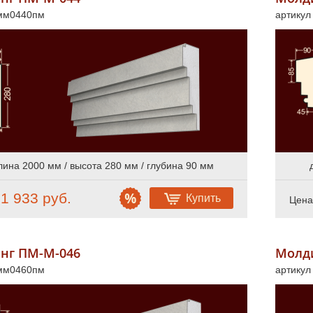
 мм0440пм
артику
лина 2000 мм / высота 280 мм / глубина 90 мм
1 933 руб.
Купить
:
Цена
нг ПМ-М-046
Молд
 мм0460пм
артику