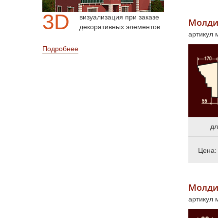
3D
визуализация при заказе
Молди
декоративных элементов
артикул
Подробнее
дл
Цена
Молди
артикул