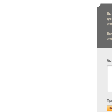
Вы
дл
pro
Ес
еже
Вы
Пр
В