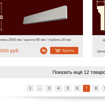
лина 2000 мм / высота 80 мм / глубина 20 мм
д
550 руб.
Купить
:
Цена
Показать ещё 12 товар
1
...
3
4
5
6
7
8