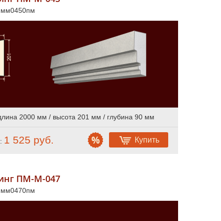
л мм0450пм
длина 2000 мм / высота 201 мм / глубина 90 мм
1 525 руб.
Купить
:
инг ПМ-М-047
л мм0470пм