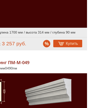
длина 1700 мм / высота 314 мм / глубина 90 мм
3 257 руб.
Купить
:
инг ПМ-М-049
л мм0490пм