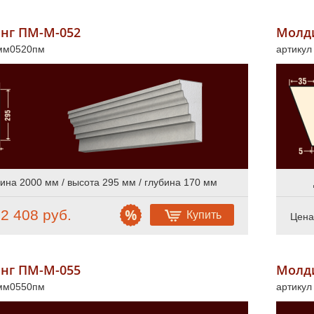
нг ПМ-М-052
Молд
 мм0520пм
артику
ина 2000 мм / высота 295 мм / глубина 170 мм
2 408 руб.
Купить
:
Цена
нг ПМ-М-055
Молд
 мм0550пм
артику