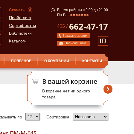
Скачать
Время работы с 9:00 до 21:00
Пн-Вс
Прайс-лист
662-47-17
495 /
Сертификаты
Библиотеки
Заказать звонок
ID
Каталоги
Написать нам
ПОЛЕЗНОЕ
О КОМПАНИИ
КОНТАКТЫ
В вашей корзине
В корзине нет ни одного
товара
казывать по
Сортировка
инг ПМ-М-045