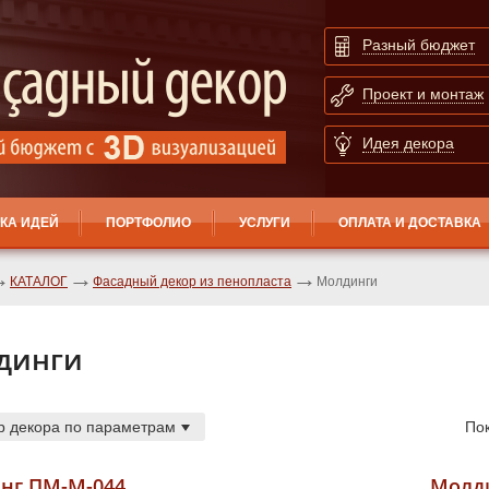
Разный бюджет
Проект и монтаж
Идея декора
КА ИДЕЙ
ПОРТФОЛИО
УСЛУГИ
ОПЛАТА И ДОСТАВКА
КАТАЛОГ
Фасадный декор из пенопласта
Молдинги
динги
р декора по параметрам
По
нг ПМ-М-044
Молд