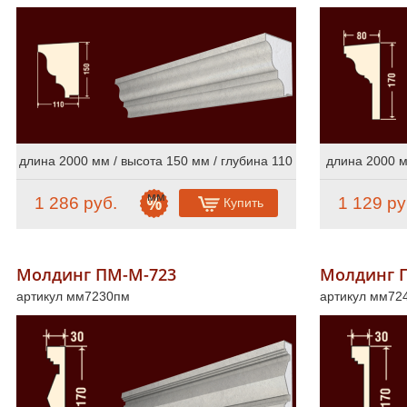
Пилястры
10
Полуколонны
31
Русты
18
Сандрики
12
Фасадный декор из полиуретана
длина 2000 мм / высота 150 мм / глубина 110
длина 2000 м
Фасадный декор из стеклофибробетона
мм
1 286 руб.
1 129 ру
Купить
Скачать каталоги и прайс-лист
Сертификаты
Молдинг ПМ-М-723
Молдинг 
артикул мм7230пм
артикул мм72
Online консультации
Расширенный поиск по сайту