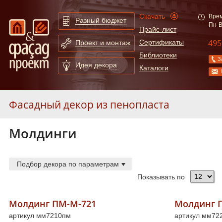
Скачать
Врем
Разный бюджет
Пн-В
Прайс-лист
495
Сертификаты
Проект и монтаж
Библиотеки
З
Идея декора
Каталоги
Фасадный декор из пенопласта
Молдинги
Карнизы
39
Арки
21
Балюстрады
18
Подбор декора по параметрам
Декор элементы
4
Показывать по
Камни замковые
14
Колонны
21
Молдинг ПМ-М-721
Молдинг 
артикул мм7210пм
Молдинги
218
артикул мм72